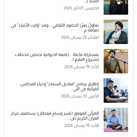
السيد ر...
الخميس 07 آيار 2026
تعاونٌ يعزّز الحضور الثقافي … وفد "وارث الأنبياء" في
ضيافة م...
الثلاثاء 28 نيسان 2026
بمشاركة فاعلة .. جامعة الديوانية تحتضن محطات
مشروع التبليغ ا...
الأحد 19 نيسان 2026
إطلاق برنامج "قناديل السماء" لإحياء المجالس
القرآنية في البي...
الأثنين 20 نيسان 2026
القرآني الموفق (ياسر وسام قفطان) يستضيف مركز
القران الكريم ض...
الأحد 19 نيسان 2026