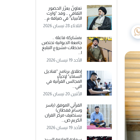
تعاونٌ يعزّز الحضور
الثقافي … وفد "وارث
الأنبياء" في ضيافة م...
الثلاثاء 28 نيسان 2026
بمشاركة فاعلة ..
جامعة الديوانية تحتضن
محطات مشروع التبليغ
ا...
الأحد 19 نيسان 2026
إطلاق برنامج "قناديل
السماء" لإحياء
المجالس القرآنية في
البي...
الأثنين 20 نيسان 2026
القرآني الموفق (ياسر
وسام قفطان)
يستضيف مركز القران
الكريم ض...
الأحد 19 نيسان 2026
سماحة العلامة السيد