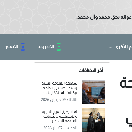
عوانه بحق محمد وآل محمد :
الاندرويد
الايفون
م الأخرى
آخر الاضافات
حة
سماحة العلامة السيد
رشيد الحسيني ( دامت
بركاته) : استذكار فت...
الثلاثاء 09 حزيران 2026
ي
لقاء يعزز القيم الدينية
والاجتماعية … سماحة
العلامة السيد ر...
الخميس 07 آيار 2026