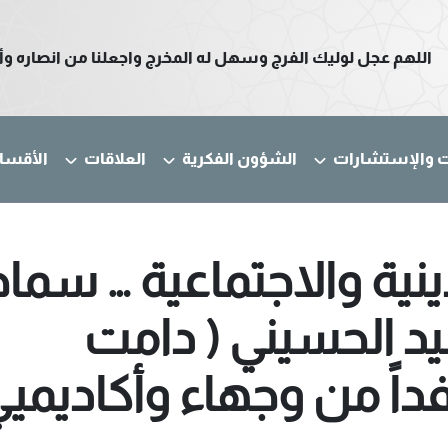
اللهم عجل لوليك الفرج وسهل له المخرج واجعلنا من انصاره وأ
ت والإستشارات
الشؤون الفكرية
العلاقات
الأقسا
دينية والاجتماعية … سما
يد الحسيني ( دامت
داً من وجهاء وأكاديمي