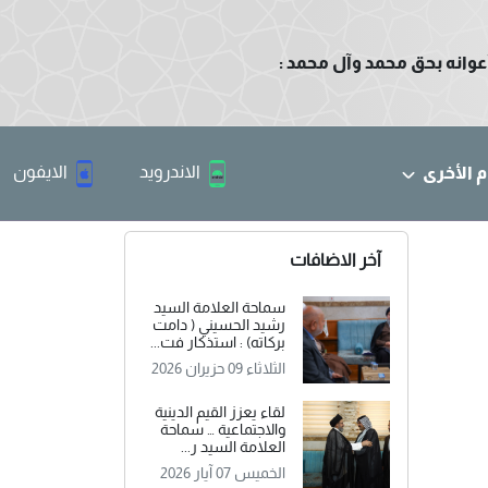
عوانه بحق محمد وآل محمد :
الاندرويد
الايفون
م الأخرى
آخر الاضافات
سماحة العلامة السيد
رشيد الحسيني ( دامت
بركاته) : استذكار فت...
الثلاثاء 09 حزيران 2026
لقاء يعزز القيم الدينية
والاجتماعية … سماحة
العلامة السيد ر...
الخميس 07 آيار 2026