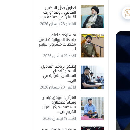
تعاونٌ يعزّز الحضور
الثقافي … وفد "وارث
الأنبياء" في ضيافة م...
الثلاثاء 28 نيسان 2026
بمشاركة فاعلة ..
جامعة الديوانية تحتضن
محطات مشروع التبليغ
ا...
الأحد 19 نيسان 2026
إطلاق برنامج "قناديل
السماء" لإحياء
المجالس القرآنية في
البي...
الأثنين 20 نيسان 2026
القرآني الموفق (ياسر
وسام قفطان)
يستضيف مركز القران
الكريم ض...
الأحد 19 نيسان 2026
سماحة العلامة السيد