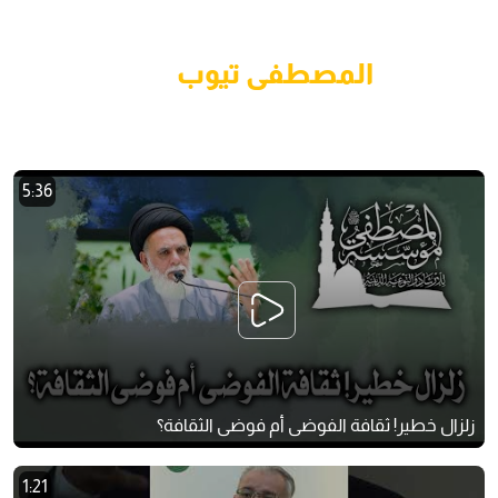
المصطفى تيوب
5:36
زلزال خطير! ثقافة الفوضى أم فوضى الثقافة؟
1:21