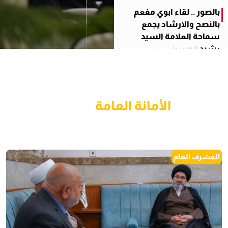
بالصور
..
لقاء
ابوي
مفعم
بالنصح
والارشاد
يجمع
سماحة
العلامة
السيد
رشيد
الحسيني
مع
جمع
من
بناته
طالبات
اعدادية
الصديقة
للبنات.
الأمانة العامة
المشرف العام