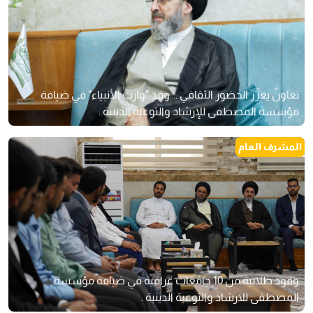
تعاونٌ يعزّز الحضور الثقافي … وفد "وارث الأنبياء" في ضيافة
مؤسسة المصطفى للإرشاد والتوعية الدينية .
المشرف العام
وفود طلابية من 10 جامعات عراقية في ضيافة مؤسسة
المصطفی للارشاد والتوعية الدينية . ‏